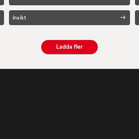
uppmärksammad och ihågkommen
Insikt
Ladda fler