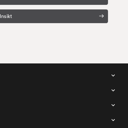
fortsatt unik styrka
Insikt