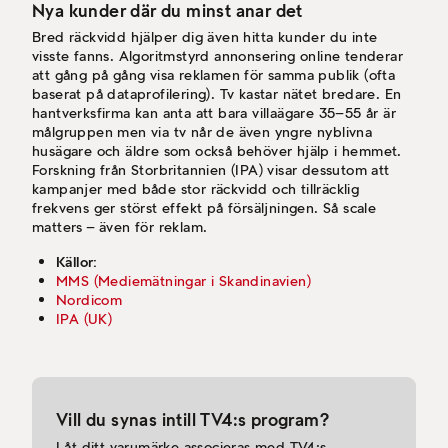
Nya kunder där du minst anar det
Bred räckvidd hjälper dig även hitta kunder du inte
visste fanns. Algoritmstyrd annonsering online tenderar
att gång på gång visa reklamen för samma publik (ofta
baserat på dataprofilering). Tv kastar nätet bredare. En
hantverksfirma kan anta att bara villaägare 35–55 år är
målgruppen men via tv når de även yngre nyblivna
husägare och äldre som också behöver hjälp i hemmet.
Forskning från Storbritannien (IPA) visar dessutom att
kampanjer med både stor räckvidd och tillräcklig
frekvens ger störst effekt på försäljningen. Så scale
matters – även för reklam.
Källor:
MMS (Mediemätningar i Skandinavien)
Nordicom
IPA (UK)
Vill du synas intill TV4:s program?
Låt ditt varumärke associeras med TV4:s