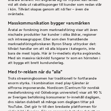
vid att dela ut rabattkuponger till kunder som redan står
i kön. Tillväxt skapas genom att nå fler – även de
oväntade.
Masskommunikation bygger varumärken
Åratal av forskning inom marknadsföring visar att även
nischade produkter har kunder i olika åldrar, regioner
och intressegrupper. Eller som den framstående
marknadsföringsforskaren Byron Sharp uttrycker det:
tillväxt handlar om att nå alla köpare i kategorin, inte
bara de mest lojala. Här är tv-mediets styrka avgörande.
Med sin massiva räckvidd fungerar tv som en hörnsten i
att bygga ett brett kundunderlag.
Med tv-reklam når du ”alla”
Trots streamingboomen har traditionell tv fortfarande
enorm styrka. I kombination med play-tjänster är
siffrorna imponerande. Nordicom (Centrum för nordisk
medieforskning vid Göteborgs universitet) visar att 90 %
av Sveriges befolkning konsumerar tv-innehåll dagligen,
dvs nästan dubbelt så många som dagligen tittar på
YouTube. Det gör tv till den bredaste plattformen för