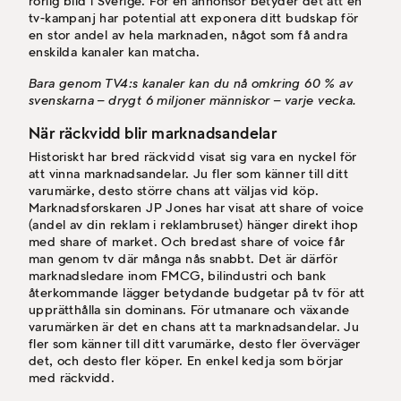
rörlig bild i Sverige. För en annonsör betyder det att en
tv-kampanj har potential att exponera ditt budskap för
en stor andel av hela marknaden, något som få andra
enskilda kanaler kan matcha.
Bara genom TV4:s kanaler kan du nå omkring 60 % av
svenskarna – drygt 6 miljoner människor – varje vecka.
När räckvidd blir marknadsandelar
Historiskt har bred räckvidd visat sig vara en nyckel för
att vinna marknadsandelar. Ju fler som känner till ditt
varumärke, desto större chans att väljas vid köp.
Marknadsforskaren JP Jones har visat att share of voice
(andel av din reklam i reklambruset) hänger direkt ihop
med share of market. Och bredast share of voice får
man genom tv där många nås snabbt. Det är därför
marknadsledare inom FMCG, bilindustri och bank
återkommande lägger betydande budgetar på tv för att
upprätthålla sin dominans. För utmanare och växande
varumärken är det en chans att ta marknadsandelar. Ju
fler som känner till ditt varumärke, desto fler överväger
det, och desto fler köper. En enkel kedja som börjar
med räckvidd.