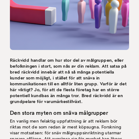
Räckvidd handlar om hur stor del av målgruppen, eller
befolkningen i stort, som nås av din reklam. Att satsa på
bred räckvidd innebär att nå så många potentiella
kunder som möjligt, i stället för att snäva in
kommunikationen till en alltför liten grupp. Varför är det
här viktigt? Jo, för att de flesta företag har en större
potentiell kundbas än många tror. Bred räckvidd är en
grundpelare för varumärkestillväxt
.
Den stora myten om snäva målgrupper
En vanlig men felaktig uppfattning är att reklam bör
riktas mot de som redan är mest köpsugna. Forskning
visar motsatsen: för snäv målgruppsinriktning utarmar
snarare affären. Att avgränsa sig för mycket kan liknas