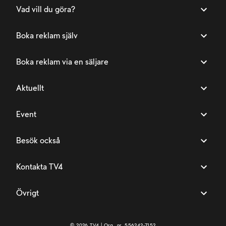
Vad vill du göra?
Boka reklam själv
Boka reklam via en säljare
Aktuellt
Event
Besök också
Kontakta TV4
Övrigt
©
2026
TV4 | Org. nr. 556242-7152