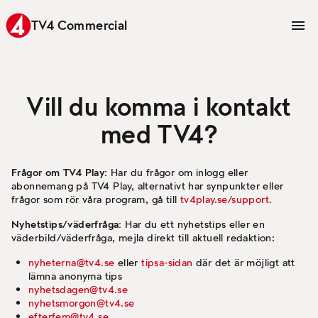
TV4 Commercial
Vill du komma i kontakt
med TV4?
Frågor om TV4 Play:
Har du frågor om inlogg eller
abonnemang på TV4 Play, alternativt har synpunkter eller
frågor som rör våra program, gå till
tv4play.se/support.
Nyhetstips/väderfråga:
Har du ett nyhetstips eller en
väderbild/väderfråga, mejla direkt till aktuell redaktion:
nyheterna@tv4.se
eller
tipsa-sidan
där det är möjligt att
lämna anonyma tips
nyhetsdagen@tv4.se
nyhetsmorgon@tv4.se
efterfem@tv4.se