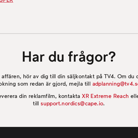
- SPER
Har du frågor?
 affären, hör av dig till din säljkontakt på TV4. Om du
okning som redan är gjord, mejla till
adplanning@tv4.s
everera din reklamfilm, kontakta
XR Extreme Reach
ell
till
support.nordics@cape.io
.