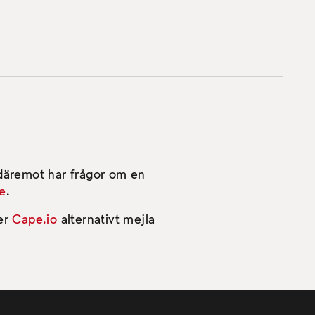
 däremot har frågor om en
e
.
er
Cape.io
alternativt mejla