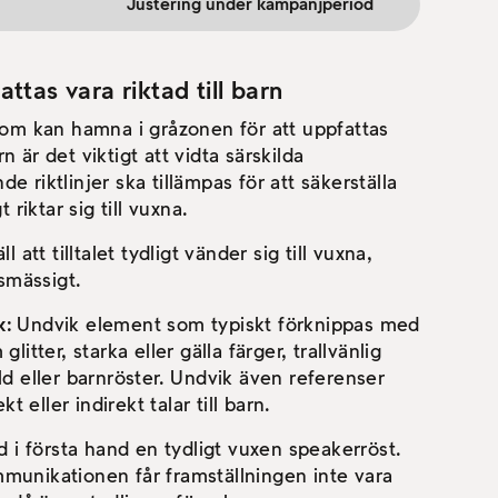
Justering under kampanjperiod
tas vara riktad till barn
om kan hamna i gråzonen för att uppfattas
rn är det viktigt att vidta särskilda
de riktlinjer ska tillämpas för att säkerställa
riktar sig till vuxna.
ll att tilltalet tydligt vänder sig till vuxna,
smässigt.
k:
Undvik element som typiskt förknippas med
itter, starka eller gälla färger, trallvänlig
bild eller barnröster. Undvik även referenser
t eller indirekt talar till barn.
 i första hand en tydligt vuxen speakerröst.
unikationen får framställningen inte vara