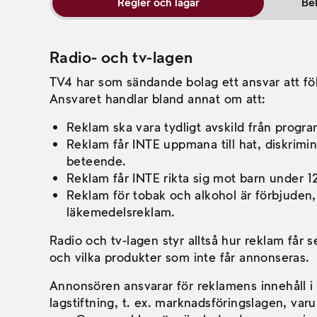
Regler och lagar
Bek
Radio- och tv-lagen
TV4 har som sändande bolag ett ansvar att föl
Ansvaret handlar bland annat om att:
Reklam ska vara tydligt avskild från progra
Reklam får INTE uppmana till hat, diskrimine
beteende.
Reklam får INTE rikta sig mot barn under 12
Reklam för tobak och alkohol är förbjuden,
läkemedelsreklam.
Radio och tv-lagen styr alltså hur reklam får s
och vilka produkter som inte får annonseras.
Annonsören ansvarar för reklamens innehåll i 
lagstiftning, t. ex. marknadsföringslagen, var