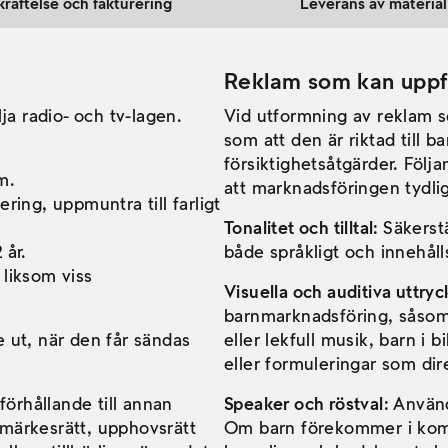
räftelse och fakturering
Leverans av material
Reklam som kan uppfat
ja radio- och tv-lagen.
Vid utformning av reklam s
som att den är riktad till ba
försiktighetsåtgärder. Följan
m.
att marknadsföringen tydligt 
ring, uppmuntra till farligt
Tonalitet och tilltal:
Säkerstä
 år.
både språkligt och innehåll
 liksom viss
Visuella och auditiva uttryc
barnmarknadsföring, såsom gl
e ut, när den får sändas
eller lekfull musik, barn i 
eller formuleringar som direk
förhållande till annan
Speaker och röstval:
Använd
umärkesrätt, upphovsrätt
Om barn förekommer i komm