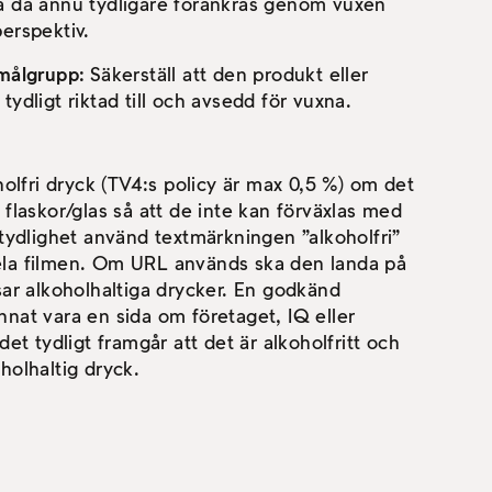
a då ännu tydligare förankras genom vuxen
erspektiv.
 målgrupp:
Säkerställ att den produkt eller
tydligt riktad till och avsedd för vuxna.
oholfri dryck (TV4:s policy är max 0,5 %) om det
 flaskor/glas så att de inte kan förväxlas med
 tydlighet använd textmärkningen ”alkoholfri”
ela filmen. Om URL används ska den landa på
sar alkoholhaltiga drycker. En godkänd
nat vara en sida om företaget, IQ eller
det tydligt framgår att det är alkoholfritt och
holhaltig dryck.