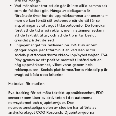
inte för många.
Vad människor tror att de gör är inte alltid samma sak
som de faktiskt gör. Många av deltagarna är
förvånade över hur de uppmärksammar annonserna –
men de kan förstå sitt beteende när de väl får se
inspelningar av sitt eget tittarbeteende. De förnekar
först att de tittar på reklam, men instämmer sedan i
att de faktiskt tittar, och att de t o m tar beslut
grundat på det de sett.
Engagemanget för reklamen på TV4 Play är fem
gånger högre per tittarminut än vad den är för
sociala plattformar/korta videoklipp/nyhetssajter. TV4
Play gynnas av ett positivt mentalt tillstånd och en
hög uppmärksamhet, vilket varar genom hela
reklampausen. Sociala plattformar/korta videoklipp är
svagt på båda dess kriterier.
Metodval för studien:
Eye tracking för att mäta faktiskt uppmärksamhet, EDR-
sensorer som läser av aktiviteten i det autonoma
nervsystemet och djupintervjuer. Den
neurovetenskapliga delen av studien har utförts av
analysföretaget COG Research. Djupintervjuerna