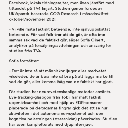
Facebook, lokala tidningssajter, men även jämfört med
tittandet på TV4 linjärt. Studien genomfördes av
UK/spansk-baserade COG Research i månadsskiftet
oktober/november 2021.
- Vi ville mäta faktiskt beteende, inte självuppskattat
beteende.
För vad folk tror att de gör, är ofta inte
samma sak vad de faktiskt gör,
säger Sofia Öinert,
analytiker på försäljningsavdelningen och ansvarig för
studien från TV4.
Sofia fortsätter:
-
Det är inte så att människor ljuger eller medvetet
vilseleder, de är bara inte så bra på att lägga märke till
vad de gör, eller komma ihåg vad de faktiskt har gjort.
För studien har neurovetenskapliga metoder använts.
Eye-tracking-glasögon från Tobii har mätt faktisk
uppmärksamhet och med hjälp av EDR-sensorer
placerade på deltagarnas fingrar gick det att se hur
aktiviteten i det autonoma nervsystemet och den
kognitiva belastningen (stressnivån) påverkades. Studien
har även kompletterats med djupintervjuer.