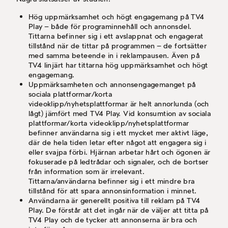
Hög uppmärksamhet och högt engagemang på TV4
Play – både för programinnehåll och annonsdel.
Tittarna befinner sig i ett avslappnat och engagerat
tillstånd när de tittar på programmen – de fortsätter
med samma beteende in i reklampausen. Även på
TV4 linjärt har tittarna hög uppmärksamhet och högt
engagemang.
Uppmärksamheten och annonsengagemanget på
sociala plattformar/korta
videoklipp/nyhetsplattformar är helt annorlunda (och
lågt) jämfört med TV4 Play. Vid konsumtion av sociala
plattformar/korta videoklipp/nyhetsplattformar
befinner användarna sig i ett mycket mer aktivt läge,
där de hela tiden letar efter något att engagera sig i
eller svajpa förbi. Hjärnan arbetar hårt och ögonen är
fokuserade på ledtrådar och signaler, och de bortser
från information som är irrelevant.
Tittarna/användarna befinner sig i ett mindre bra
tillstånd för att spara annonsinformation i minnet.
Användarna är generellt positiva till reklam på TV4
Play. De förstår att det ingår när de väljer att titta på
TV4 Play och de tycker att annonserna är bra och